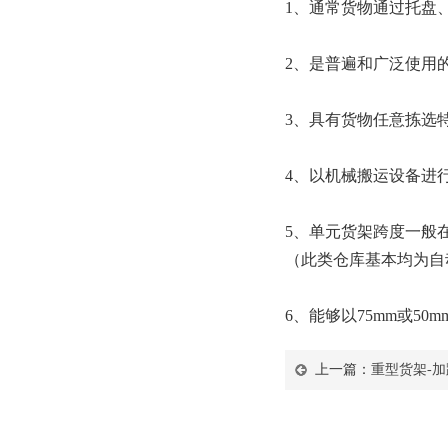
1、通常货物通过托盘
2、是普遍和广泛使用
3、具有货物任意拣选
4、以机械搬运设备进
5、单元货架跨度一般在
（此类仓库基本均为自
6、能够以75mm或5
上一篇：
重型货架-