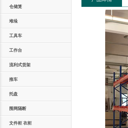
仓储笼
堆垛
工具车
工作台
流利式货架
推车
托盘
围网隔断
文件柜 衣柜