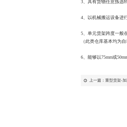
3、具有货物任意拣选
4、以机械搬运设备进
5、单元货架跨度一般在
（此类仓库基本均为自
6、能够以75mm或5
上一篇：
重型货架-