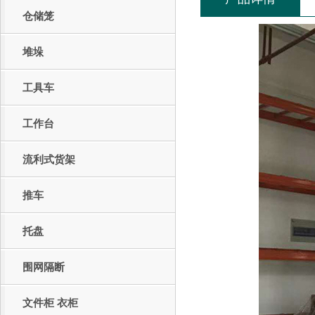
仓储笼
堆垛
工具车
工作台
流利式货架
推车
托盘
围网隔断
文件柜 衣柜